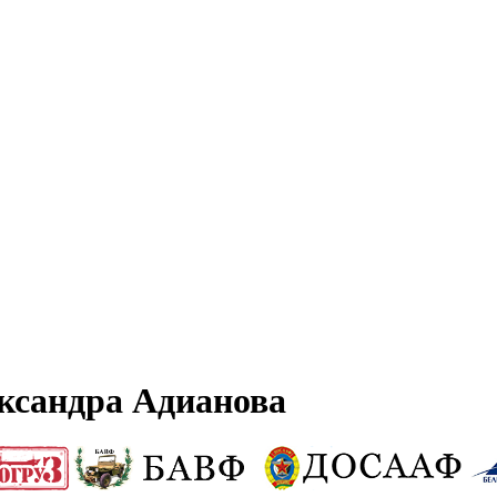
ксандра Адианова