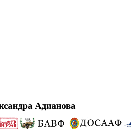
ксандра Адианова