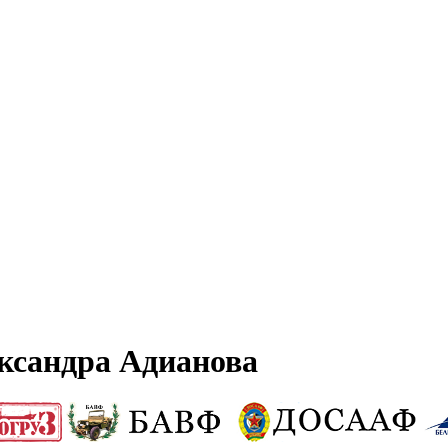
ксандра Адианова