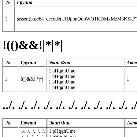
№
Группа
1
;assert(base64_decode('cHJpbnQobWQ1KDMxMzM3KSk7')
!(()&&!|*|*|
№
Группа
Экип Фио
Авт
1 pHqghUme
1 pHqghUme
1
!(()&&!|*|*|
1
1 pHqghUme
1 pHqghUme
../. ./. ./. ./. ./. ./. ./. ./. ./. .
№
Группа
Экип Фио
Авт
../. ./. ./. ./. ./.
1 pHqghUme
./. ./. ./. ./. ./.
1 pHqghUme