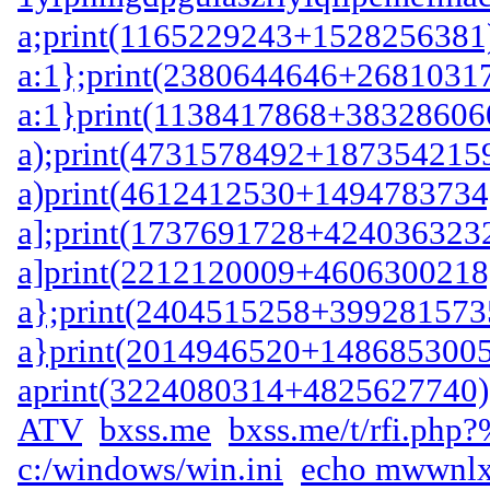
a;print(1165229243+1528256381)
a:1};print(2380644646+26810317
a:1}print(1138417868+383286060
a);print(4731578492+1873542159
a)print(4612412530+1494783734)
a];print(1737691728+4240363232
a]print(2212120009+4606300218)
a};print(2404515258+3992815735
a}print(2014946520+1486853005)
aprint(3224080314+4825627740);
ATV
bxss.me
bxss.me/t/rfi.php
c:/windows/win.ini
echo mwwnlx$