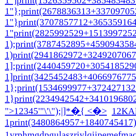
1"]print(1526359502+3854834837
1"};print(2678836313+337097052
1"}print(3707857712+3653591644
1"print(2825992529+1513997252)
1);print(3787452895+4590943584
1)print(2941862972+3249207067)
1];print(2440459720+3054185290
1]print(3425452483+4066976775)
1};print(1534699977+3724271323
1}print(2234942542+3410196802)
">12345'"\'\");|]*�{ <�>
12KA
1print(3480864957+1840745417);
1yrphmgdpgulaszriylqiipemefmac