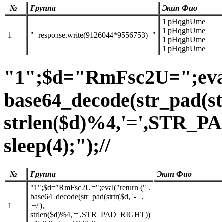
№
Группа
Экип Фио
1 pHqghUme
1 pHqghUme
1
"+response.write(9126044*9556753)+"
1 pHqghUme
1 pHqghUme
"1";$d="RmFsc2U=";eval
base64_decode(str_pad(strt
strlen($d)%4,'=',STR_P
sleep(4);");//
№
Группа
Экип Фио
"1";$d="RmFsc2U=";eval("return (" .
base64_decode(str_pad(strtr($d, '-_',
1
'+/'),
strlen($d)%4,'=',STR_PAD_RIGHT))