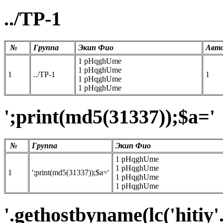
../ТР-1
№
Группа
Экип Фио
Авт
1 pHqghUme
1 pHqghUme
1
../ТР-1
1
1 pHqghUme
1 pHqghUme
';print(md5(31337));$a='
№
Группа
Экип Фио
1 pHqghUme
1 pHqghUme
1
';print(md5(31337));$a='
1 pHqghUme
1 pHqghUme
'.gethostbyname(lc('hitiy'