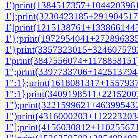
1')print(1384517357+1044203961
1'];print(3230423185+291904517
1']print(1215138761+1338661443
1'};print(1972954041+272896335
1'}print(3357323015+3246075792
1'print(3847556074+1178858151)
1";print(3397733706+1425137941
1":1};print(1618081317+1557937
1":1}print(3409198511+22152003
1");print(3221599621+463995432
1")print(4316000203+1122232034
1"];print(4156030812+110255671