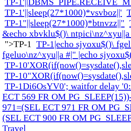
ТР-1'||DBMS_PIPE.RECEIVE_MES
ТР-1'||sleep(27*1000)*vsvboz||'
ТР-1"||sleep(27*1000)*btnvzz||"
&echo xbvklu$()\ ntpici\nz^xyu||a
">ТР-1
ТР-1|echo sjyoxu$()\ fgel
fgeluo\nz^xyu||a #|" |echo sjyoxu$
ТР-10'XOR(if(now()=sysdate(),sl
ТР-10"XOR(if(now()=sysdate(),s
ТР-1Di6OsYV0'; waitfor delay '0:
ECT 569 FR OM PG_SLEEP(15))-
971=(SEL ECT 971 FR OM PG_SL
(SEL ECT 900 FR OM PG_SLEEP(
Travel