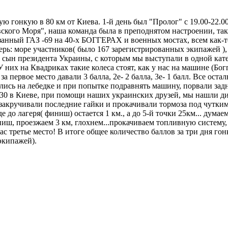
гонкую в 80 км от Киева. 1-й день был "Пролог" с 19.00-22.00. 
ского Моря", наша команда была в преподнятом настроении, та
езанный ГАЗ -69 на 40-х БОГГЕРАХ и военных мостах, всем как-т
ерь: море участников( было 167 зарегистрированных экипажей )
сын президента Украины, с которым мы выступали в одной кате
них на Квадриках такие колеса стоят, как у нас на машине (Богг
а первое место давали 3 балла, 2е- 2 балла, 3е- 1 балл. Все ост
лись на лебедке и при попытке подравнять машину, порвали задни
0.30 в Киеве, при помощи наших украинских друзей, мы нашли диф
и закручивали последние гайки и прокачивали тормоза под чутки
е до лагеря( финиш) остается 1 км., а до 5-й точки 25км... думаем
ш, проезжаем 3 км, глохнем...прокачиваем топливную систему, з
нас третье место! В итоге общее количество баллов за три дня г
экипажей).