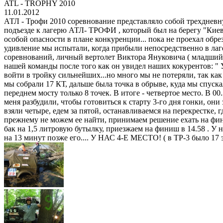
ATL - TROPHY 2010
11.01.2012
АТЛ - Трофи 2010 соревнование представляло собой трехдневную 
подъезде к лагерю АТЛ- ТРОФИ , который был на берегу "Киев
особой опасности в плане конкуренции... пока не проехал обр
удивление мы испытали, когда прибыли непосредственно в лаг
соревнований, личный вертолет Виктора Януковича ( младший 
нашей команды после того как он увидел наших кокурентов: " У 
войти в тройку сильнейших...но много мы не потеряли, так как з
мы собрали 17 КТ, дальше была точка в обрыве, куда мы спуска
переднем мосту только 8 точек. В итоге - четвертое место. В 0
меня разбудили, чтобы готовиться к старту 3-го дня гонки, он
взяли четыре, едем за пятой, останавливаемся на перекрестке, гд
прежнему не можем ее найти, принимаем решение ехать на фини
бак на 1,5 литровую бутылку, приезжаем на финиш в 14.58 . У 
на 13 минут позже его.... У НАС 4-Е МЕСТО! ( в ТР-3 было 17 