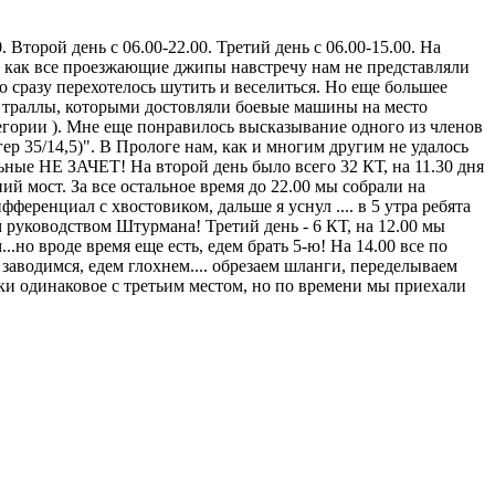
Второй день с 06.00-22.00. Третий день с 06.00-15.00. На
к как все проезжающие джипы навстречу нам не представляли
о сразу перехотелось шутить и веселиться. Но еще большее
, траллы, которыми достовляли боевые машины на место
гории ). Мне еще понравилось высказывание одного из членов
ер 35/14,5)". В Прологе нам, как и многим другим не удалось
альные НЕ ЗАЧЕТ! На второй день было всего 32 КТ, на 11.30 дня
й мост. За все остальное время до 22.00 мы собрали на
ференциал с хвостовиком, дальше я уснул .... в 5 утра ребята
м руководством Штурмана! Третий день - 6 КТ, на 12.00 мы
...но вроде время еще есть, едем брать 5-ю! На 14.00 все по
аводимся, едем глохнем.... обрезаем шланги, переделываем
онки одинаковое с третьим местом, но по времени мы приехали