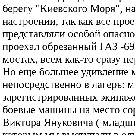
берегу "Киевского Моря", н
настроении, так как все пр
представляли особой опаснос
проехал обрезанный ГАЗ -6
мостах, всем как-то сразу п
Но еще большее удивление 
непосредственно в лагерь: 
зарегистрированных экипаже
боевые машины на место со
Виктора Януковича ( младш
которым мы выступали в одн