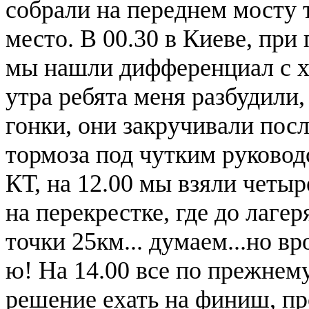
собрали на переднем мосту т
место. В 00.30 в Киеве, пр
мы нашли дифференциал с хво
утра ребята меня разбудили,
гонки, они закручивали пос
тормоза под чутким руковод
КТ, на 12.00 мы взяли четыр
на перекрестке, где до лагер
точки 25км... думаем...но вр
ю! На 14.00 все по прежнем
решение ехать на финиш, пр