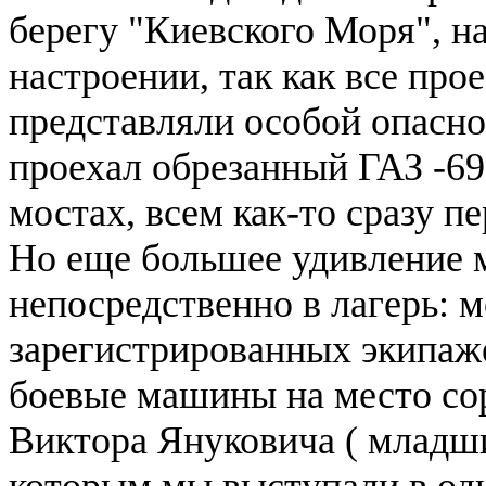
берегу "Киевского Моря", н
настроении, так как все пр
представляли особой опаснос
проехал обрезанный ГАЗ -6
мостах, всем как-то сразу п
Но еще большее удивление 
непосредственно в лагерь: 
зарегистрированных экипаже
боевые машины на место со
Виктора Януковича ( младш
которым мы выступали в одн