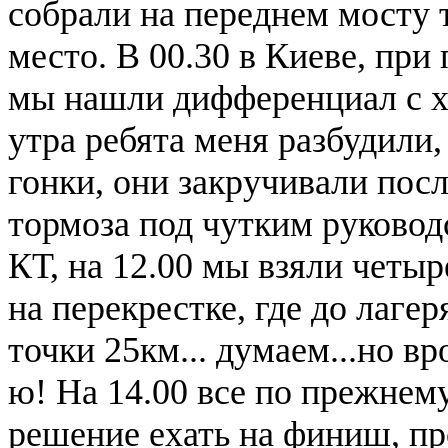
собрали на переднем мосту т
место. В 00.30 в Киеве, пр
мы нашли дифференциал с хво
утра ребята меня разбудили,
гонки, они закручивали пос
тормоза под чутким руковод
КТ, на 12.00 мы взяли четыр
на перекрестке, где до лагер
точки 25км... думаем...но вр
ю! На 14.00 все по прежнем
решение ехать на финиш, пр