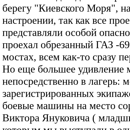
берегу "Киевского Моря", н
настроении, так как все пр
представляли особой опаснос
проехал обрезанный ГАЗ -6
мостах, всем как-то сразу п
Но еще большее удивление 
непосредственно в лагерь: 
зарегистрированных экипаже
боевые машины на место со
Виктора Януковича ( младш
которым мы выступали в одн