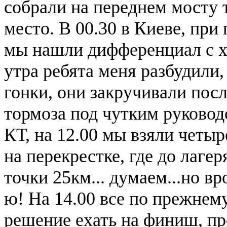
собрали на переднем мосту т
место. В 00.30 в Киеве, пр
мы нашли дифференциал с хво
утра ребята меня разбудили,
гонки, они закручивали пос
тормоза под чутким руковод
КТ, на 12.00 мы взяли четыр
на перекрестке, где до лагер
точки 25км... думаем...но вр
ю! На 14.00 все по прежнем
решение ехать на финиш, пр