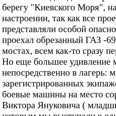
берегу "Киевского Моря", н
настроении, так как все пр
представляли особой опаснос
проехал обрезанный ГАЗ -6
мостах, всем как-то сразу п
Но еще большее удивление 
непосредственно в лагерь: 
зарегистрированных экипаже
боевые машины на место со
Виктора Януковича ( младш
которым мы выступали в одн