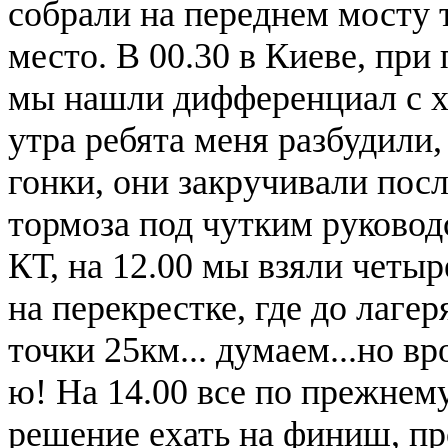
собрали на переднем мосту т
место. В 00.30 в Киеве, пр
мы нашли дифференциал с хво
утра ребята меня разбудили,
гонки, они закручивали пос
тормоза под чутким руковод
КТ, на 12.00 мы взяли четыр
на перекрестке, где до лагер
точки 25км... думаем...но вр
ю! На 14.00 все по прежнем
решение ехать на финиш, пр