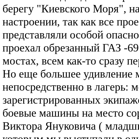
берегу "Киевского Моря", н
настроении, так как все пр
представляли особой опаснос
проехал обрезанный ГАЗ -6
мостах, всем как-то сразу п
Но еще большее удивление 
непосредственно в лагерь: 
зарегистрированных экипаже
боевые машины на место со
Виктора Януковича ( младш
которым мы выступали в одн