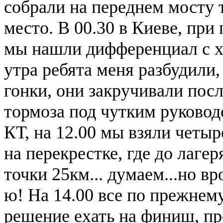
собрали на переднем мосту т
место. В 00.30 в Киеве, пр
мы нашли дифференциал с хво
утра ребята меня разбудили,
гонки, они закручивали пос
тормоза под чутким руковод
КТ, на 12.00 мы взяли четыр
на перекрестке, где до лагер
точки 25км... думаем...но вр
ю! На 14.00 все по прежнем
решение ехать на финиш, пр