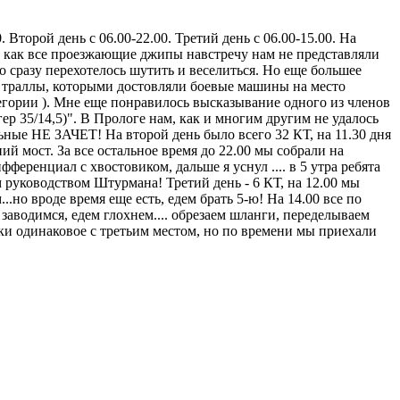
Второй день с 06.00-22.00. Третий день с 06.00-15.00. На
к как все проезжающие джипы навстречу нам не представляли
о сразу перехотелось шутить и веселиться. Но еще большее
, траллы, которыми достовляли боевые машины на место
гории ). Мне еще понравилось высказывание одного из членов
ер 35/14,5)". В Прологе нам, как и многим другим не удалось
альные НЕ ЗАЧЕТ! На второй день было всего 32 КТ, на 11.30 дня
й мост. За все остальное время до 22.00 мы собрали на
ференциал с хвостовиком, дальше я уснул .... в 5 утра ребята
м руководством Штурмана! Третий день - 6 КТ, на 12.00 мы
...но вроде время еще есть, едем брать 5-ю! На 14.00 все по
аводимся, едем глохнем.... обрезаем шланги, переделываем
онки одинаковое с третьим местом, но по времени мы приехали