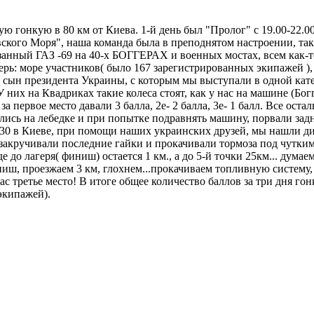
гонкую в 80 км от Киева. 1-й день был "Пролог" с 19.00-22.00. 
ского Моря", наша команда была в преподнятом настроении, та
езанный ГАЗ -69 на 40-х БОГГЕРАХ и военных мостах, всем как-т
ерь: море участников( было 167 зарегистрированных экипажей )
сын президента Украины, с которым мы выступали в одной кате
них на Квадриках такие колеса стоят, как у нас на машине (Богг
а первое место давали 3 балла, 2е- 2 балла, 3е- 1 балл. Все ост
лись на лебедке и при попытке подравнять машину, порвали задни
0.30 в Киеве, при помощи наших украинских друзей, мы нашли диф
и закручивали последние гайки и прокачивали тормоза под чутки
е до лагеря( финиш) остается 1 км., а до 5-й точки 25км... думаем
ш, проезжаем 3 км, глохнем...прокачиваем топливную систему, з
нас третье место! В итоге общее количество баллов за три дня г
экипажей).