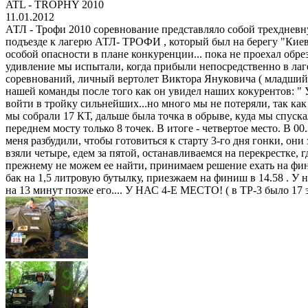
ATL - TROPHY 2010
11.01.2012
АТЛ - Трофи 2010 соревнование представляло собой трехдневную 
подъезде к лагерю АТЛ- ТРОФИ , который был на берегу "Киев
особой опасности в плане конкуренции... пока не проехал обр
удивление мы испытали, когда прибыли непосредственно в лаг
соревнований, личный вертолет Виктора Януковича ( младший 
нашей команды после того как он увидел наших кокурентов: " У 
войти в тройку сильнейших...но много мы не потеряли, так как з
мы собрали 17 КТ, дальше была точка в обрыве, куда мы спуска
переднем мосту только 8 точек. В итоге - четвертое место. В 0
меня разбудили, чтобы готовиться к старту 3-го дня гонки, он
взяли четыре, едем за пятой, останавливаемся на перекрестке, гд
прежнему не можем ее найти, принимаем решение ехать на фини
бак на 1,5 литровую бутылку, приезжаем на финиш в 14.58 . У 
на 13 минут позже его.... У НАС 4-Е МЕСТО! ( в ТР-3 было 17 