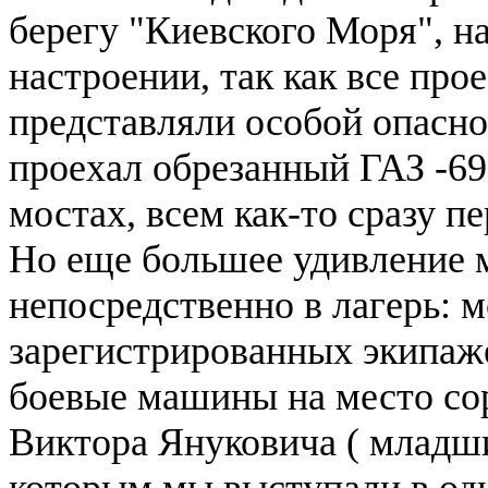
берегу "Киевского Моря", н
настроении, так как все пр
представляли особой опаснос
проехал обрезанный ГАЗ -6
мостах, всем как-то сразу п
Но еще большее удивление 
непосредственно в лагерь: 
зарегистрированных экипаже
боевые машины на место со
Виктора Януковича ( младш
которым мы выступали в одн