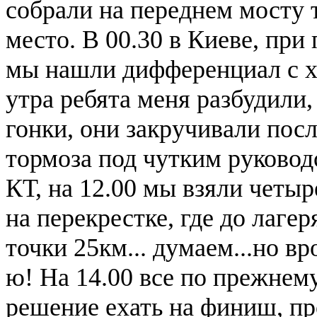
собрали на переднем мосту т
место. В 00.30 в Киеве, пр
мы нашли дифференциал с хво
утра ребята меня разбудили,
гонки, они закручивали пос
тормоза под чутким руковод
КТ, на 12.00 мы взяли четыр
на перекрестке, где до лагер
точки 25км... думаем...но вр
ю! На 14.00 все по прежнем
решение ехать на финиш, пр