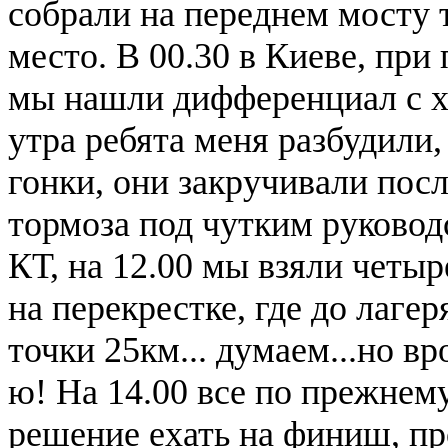
собрали на переднем мосту т
место. В 00.30 в Киеве, пр
мы нашли дифференциал с хво
утра ребята меня разбудили,
гонки, они закручивали пос
тормоза под чутким руковод
КТ, на 12.00 мы взяли четыр
на перекрестке, где до лагер
точки 25км... думаем...но вр
ю! На 14.00 все по прежнем
решение ехать на финиш, пр