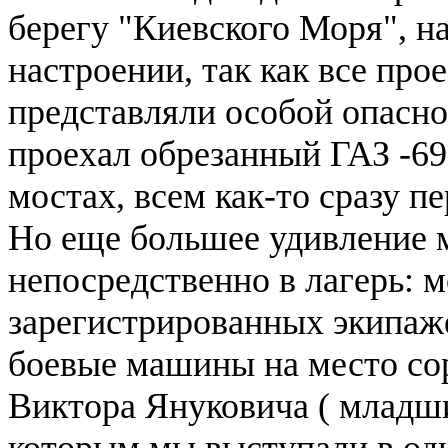
берегу "Киевского Моря", н
настроении, так как все пр
представляли особой опаснос
проехал обрезанный ГАЗ -6
мостах, всем как-то сразу п
Но еще большее удивление 
непосредственно в лагерь: 
зарегистрированных экипаже
боевые машины на место со
Виктора Януковича ( младш
которым мы выступали в одн