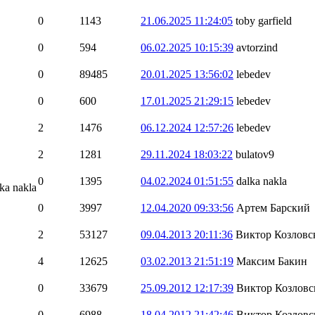
0
1143
21.06.2025 11:24:05
toby garfield
0
594
06.02.2025 10:15:39
avtorzind
0
89485
20.01.2025 13:56:02
lebedev
0
600
17.01.2025 21:29:15
lebedev
2
1476
06.12.2024 12:57:26
lebedev
2
1281
29.11.2024 18:03:22
bulatov9
0
1395
04.02.2024 01:51:55
dalka nakla
ka nakla
0
3997
12.04.2020 09:33:56
Артем Барский
2
53127
09.04.2013 20:11:36
Виктор Козловс
4
12625
03.02.2013 21:51:19
Максим Бакин
0
33679
25.09.2012 12:17:39
Виктор Козловс
0
6988
18.04.2012 21:42:46
Виктор Козловс