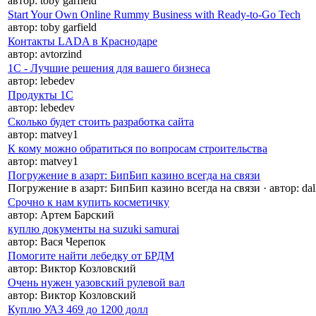
автор:
toby garfield
Start Your Own Online Rummy Business with Ready-to-Go Tech
автор:
toby garfield
Контакты LADA в Краснодаре
автор:
avtorzind
1С - Лучшие решения для вашего бизнеса
автор:
lebedev
Продукты 1C
автор:
lebedev
Сколько будет стоить разработка сайта
автор:
matvey1
К кому можно обратиться по вопросам строительства
автор:
matvey1
Погружение в азарт: БипБип казино всегда на связи
Погружение в азарт: БипБип казино всегда на связи
·
автор:
dal
Срочно к нам купить косметичку
автор:
Артем Барский
куплю документы на suzuki samurai
автор:
Вася Черепок
Помогите найти лебедку от БРДМ
автор:
Виктор Козловский
Очень нужен уазовский рулевой вал
автор:
Виктор Козловский
Куплю УАЗ 469 до 1200 долл