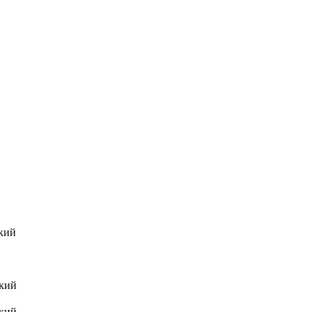
кий
кий
кий