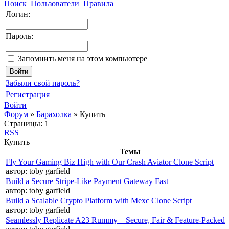
Поиск
Пользователи
Правила
Логин:
Пароль:
Запомнить меня на этом компьютере
Забыли свой пароль?
Регистрация
Войти
Форум
»
Барахолка
»
Купить
Страницы:
1
RSS
Купить
Темы
Fly Your Gaming Biz High with Our Crash Aviator Clone Script
автор:
toby garfield
Build a Secure Stripe-Like Payment Gateway Fast
автор:
toby garfield
Build a Scalable Crypto Platform with Mexc Clone Script
автор:
toby garfield
Seamlessly Replicate A23 Rummy – Secure, Fair & Feature-Packed