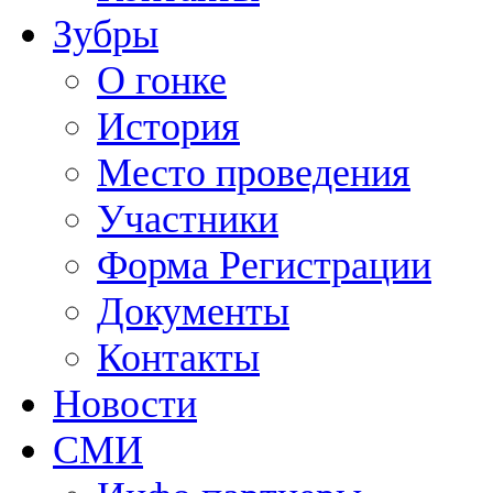
Зубры
О гонке
История
Место проведения
Участники
Форма Регистрации
Документы
Контакты
Новости
СМИ