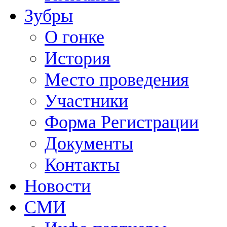
Зубры
О гонке
История
Место проведения
Участники
Форма Регистрации
Документы
Контакты
Новости
СМИ