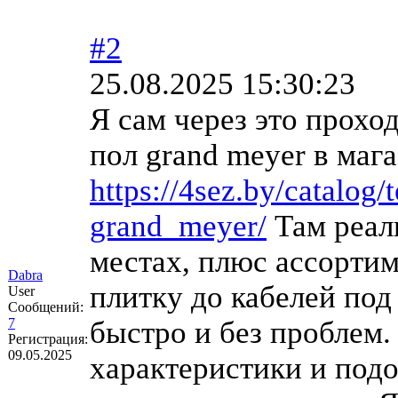
#2
25.08.2025 15:30:23
Я сам через это прохо
пол grand meyer в ма
https://4sez.by/catalog/
grand_meyer/
Там реал
местах, плюс ассортим
Dabra
плитку до кабелей под
User
Сообщений:
7
быстро и без проблем.
Регистрация:
09.05.2025
характеристики и под