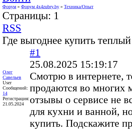
Форум
»
Форум 4x4zubry.by
»
Техника/Опыт
Страницы:
1
RSS
Где выгоднее купить теплый
#1
25.08.2025 15:19:17
Олег
Смотрю в интернете, 
Савельев
User
продаются во многих м
Сообщений:
14
отзывы о сервисе не в
Регистрация:
21.05.2024
для кухни и ванной, н
купить. Подскажите п