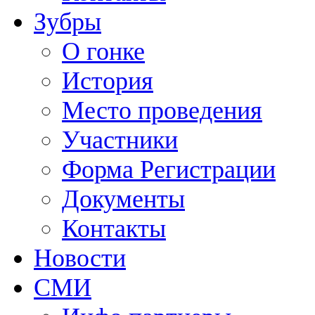
Зубры
О гонке
История
Место проведения
Участники
Форма Регистрации
Документы
Контакты
Новости
СМИ