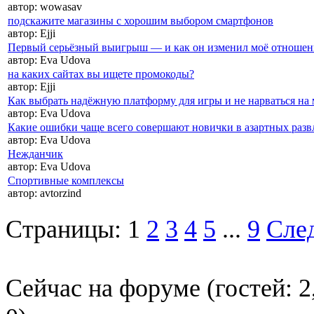
автор:
wowasav
подскажите магазины с хорошим выбором смартфонов
автор:
Ejji
Первый серьёзный выигрыш — и как он изменил моё отношен
автор:
Eva Udova
на каких сайтах вы ищете промокоды?
автор:
Ejji
Как выбрать надёжную платформу для игры и не нарваться на
автор:
Eva Udova
Какие ошибки чаще всего совершают новички в азартных разв
автор:
Eva Udova
Нежданчик
автор:
Eva Udova
Спортивные комплексы
автор:
avtorzind
Страницы:
1
2
3
4
5
...
9
След
Сейчас на форуме (гостей:
2