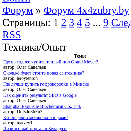
Форум
»
Форум 4x4zubry.by
Страницы:
1
2
3
4
5
...
9
След
RSS
Техника/Опыт
Темы
Где выгоднее купить теплый пол Grand Meyer?
автор:
Олег Савельев
Сколько будет стоить новая сантехника?
автор:
leroylebron
Где лучше купить гофрокоробки в Минске
автор:
Олег Савельев
Как оценить результат SEO в Google
автор:
Олег Савельев
Shanghai Exquisite Biochemical Co., Ltd.
автор:
Dnfsdd8hFn3
Кто недавно менял окна в доме?
автор:
matvey1
Лизинговый портал в Беларуси