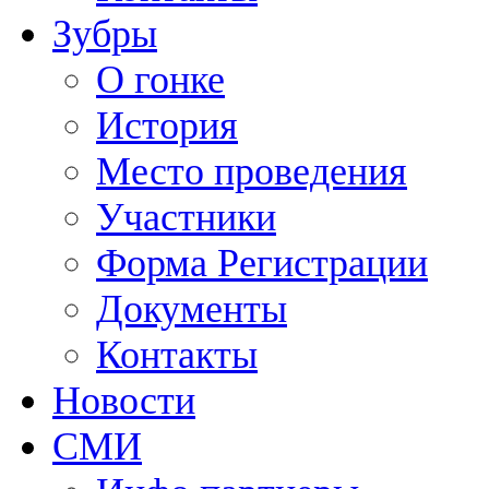
Зубры
О гонке
История
Место проведения
Участники
Форма Регистрации
Документы
Контакты
Новости
СМИ