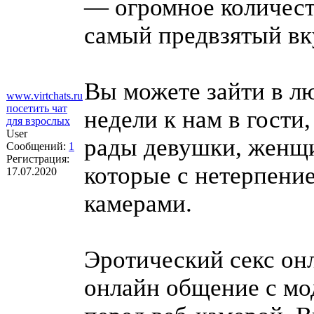
— огромное количест
самый предвзятый вк
Вы можете зайти в лю
www.virtchats.ru
посетить чат
недели к нам в гости,
для взрослых
User
рады девушки, женщи
Сообщений:
1
Регистрация:
которые с нетерпени
17.07.2020
камерами.
Эротический секс он
онлайн общение с мо