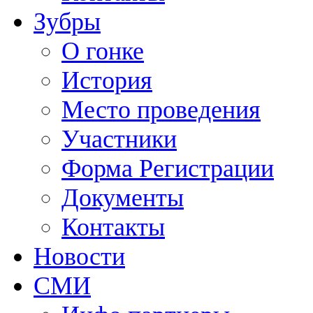
Зубры
О гонке
История
Место проведения
Участники
Форма Регистрации
Документы
Контакты
Новости
СМИ