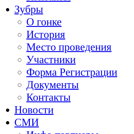
Зубры
О гонке
История
Место проведения
Участники
Форма Регистрации
Документы
Контакты
Новости
СМИ