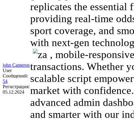
replicates the essential 
providing real-time odd
sport coverage, and smo
with next-gen technologi
, mobile-responsive
transactions. Whether you
john Cameron
User
scalable script empowe
Сообщений:
54
Регистрация:
market with confidence.
05.12.2024
advanced admin dashboa
and smarter with our in