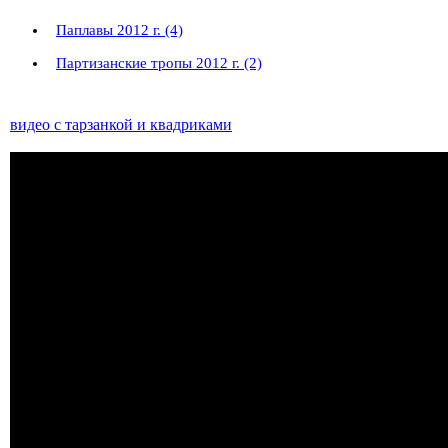
Паплавы 2012 г. (4)
Партизанские тропы 2012 г. (2)
видео с тарзанкой и квадриками