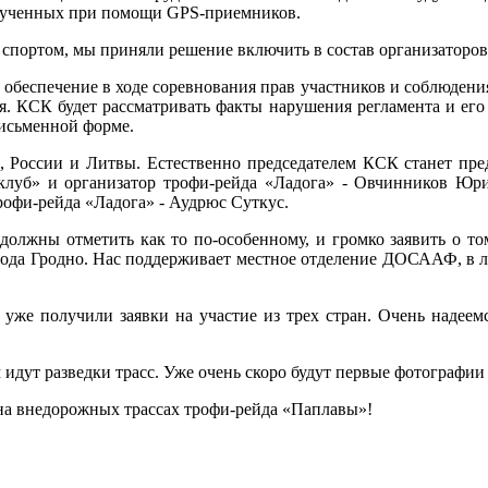
олученных при помощи GPS-приемников.
м спортом, мы приняли решение включить в состав организатор
обеспечение в ходе соревнования прав участников и соблюдения 
ля. КСК будет рассматривать факты нарушения регламента и е
письменной форме.
и, России и Литвы.
Естественно председателем КСК станет
пре
д клуб» и организатор трофи-рейда «Ладога» - Овчинников Юр
офи-рейда «Ладога» - Аудрюс Суткус.
ы должны отметить как то по-особенному, и громко заявить о т
рода Гродно. Нас поддерживает местное отделение ДОСААФ, в ли
же получили заявки на участие из трех стран. Очень надеемся
дут разведки трасс. Уже очень скоро будут первые фотографии 
 на внедорожных трассах трофи-рейда «Паплавы»!