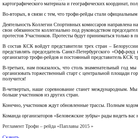
картографического материала и географических координат, п
Во-вторых, в связи с тем, что трофи-рейды стали официальны
Деятельность Коллегии Спортивных комиссаров направлена на 
свои обязанности коллегиально под руководством председате
протестов Участников. Протесты будут приниматься только в 
В состав КСК войдут представители трех стран – Белорусси
представлять председатель Санкт-Петербургского «Офф-роу
организатор трофи-рейдов и постоянный представитель КСК тр
В-третьих, нам показалось, что столь знаменательный год м
организовать торжественный старт с центральной площади го
получится!
В-четвертых, наше соревнование станет международным. Мы у
больше участников из других стран.
Конечно, участников ждут обновленные трассы. Полным ходом и
Команда организаторов «Беловежские зубры» рады видеть вас
Регламент Трофи – рейда «Паплавы 2015 »
Скачать