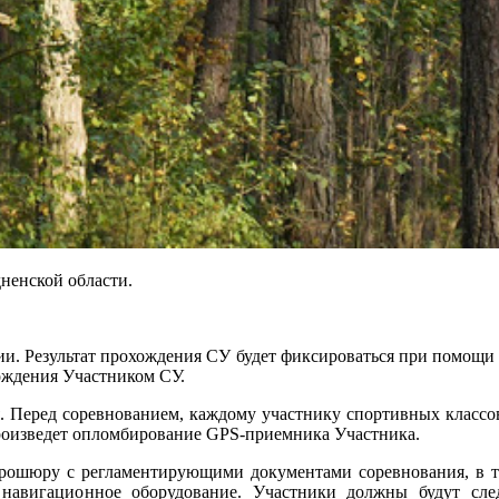
дненской области.
ции. Результат прохождения СУ будет фиксироваться при помощи
ождения Участником СУ.
я. Перед соревнованием, каждому участнику спортивных классов
роизведет опломбирование GPS-приемника Участника.
 брошюру с регламентирующими документами соревнования, в 
 навигационное оборудование.
Участники должны будут след