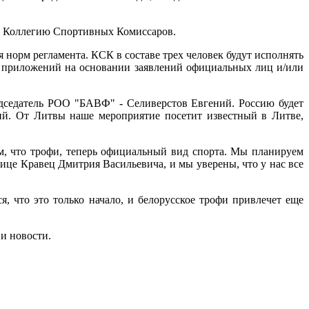
ов Коллегию Спортивных Комиссаров.
норм регламента. КСК в составе трех человек будут исполнять
го приложений на основании заявлений официальных лиц и/или
дседатель РОО "БАВФ" - Селиверстов Евгений. Россию будет
ий. От Литвы наше мероприятие посетит известный в Литве,
ом, что трофи, теперь официальный вид спорта. Мы планируем
це Кравец Дмитрия Васильевича, и мы уверены, что у нас все
, что это только начало, и белорусское трофи привлечет еще
и новости.