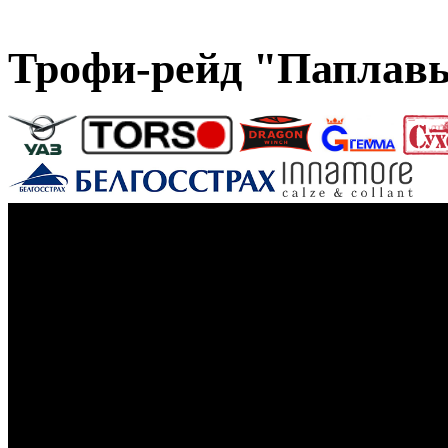
Трофи-рейд "Паплавы