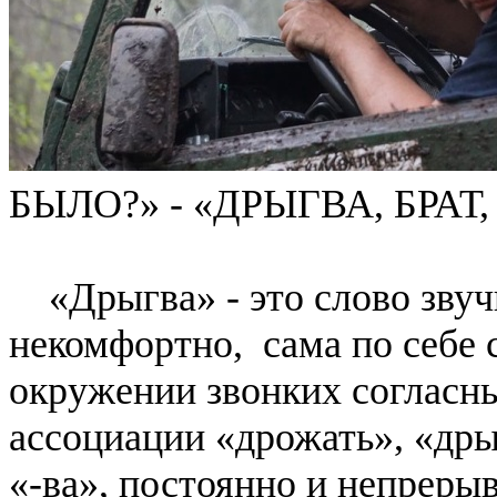
БЫЛО?» - «ДРЫГВА, БРАТ
«Дрыгва» - это слово звуч
некомфортно, сама по себе 
окружении звонких согласн
ассоциации «дрожать», «дрыг
«-ва», постоянно и непреры